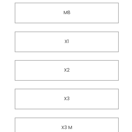
M8
X1
X2
X3
X3 M